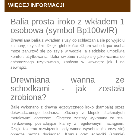
WIĘCEJ INFORMACJI
Balia prosta iroko z wkładem 1
osobowa (symbol Bp100wIR)
Drewniana balia
z wkładem służy do schładzania się po wyjściu
z sauny, czy łaźni. Dzięki głębokości 80 cm wchodząca osoba
może zanurzyć się po szyję w wodzie, a siedzisko umożliwia
komfort użytkowania. Balia świetnie nadaje się jako
wanna
do
całorocznego użytkowania, zarówno w wewnątrz jak i na
zewnątrz.
Drewniana wanna ze
schodkami - jak została
zrobiona?
Balię wykonano z drewna egzotycznego iroko (kambala) przez
doświadczonego bednarza. Złożony z klepek, ściśniętych
metalowymi obręczami. Obręcze zostały wykonane ze stali
nierdzewnej, posiadające klamry z regulowanym naciągiem.
Dzięki takiemu rozwiązaniu, gdy wanna wyschnie (skurczy się)
obręcze można dociągnąć. Korpus oraz
schodki
(stopnie)