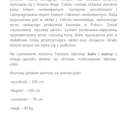
wykonane są z drewna litego. Całość została sklejona wysokiej
klasy klejem wodoodpornym, następnie wyszlifowana i
zaimpregnowana olejem lnianym i lakierem wodoodpornym. Balia
wyposażona jest w wkład z żelkotu basenowego, wykonanego
przez wiodącego producenta basenów w Polsce. Został
zastosowany wysokiej jakości system przelewowo-odpływowy
wyprodukowany przez szkocką firmę. Balia wyposażona jest w
dodatkowe listwy przytrzymujące wkład oraz ślizgacze, dzięki
którym korpus nie styka się z podłożem.
Na zamówienie możemy Państwu wykonać
balie i wanny
z
innego gatunku drewna: np. olchowe, modrzewiowe, dębowe,
iroko.
Wymiary (podane wymiary są orientacyjne):
-wysokość – 100 cm
-długość – 100 cm
-szerokość – 78 cm
-waga – 50 kg