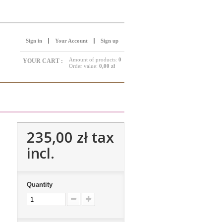
Sign in
Your Account
Sign up
Amount of products:
0
YOUR CART :
Order value:
0,00 zł
235,00 zł
tax
incl.
Quantity