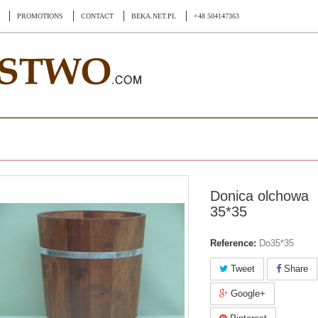
PROMOTIONS
CONTACT
BEKA.NET.PL
+48 504147363
Donica olchowa
35*35
Reference:
Do35*35
Tweet
Share
Google+