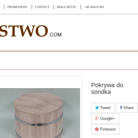
PROMOTIONS
CONTACT
BEKA.NET.PL
+48 504147363
Pokrywa do
sondka
Tweet
Share
Google+
Pinterest