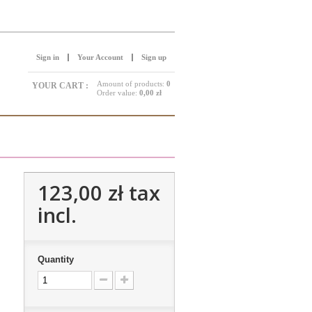
Sign in
Your Account
Sign up
Amount of products:
0
YOUR CART :
Order value:
0,00 zł
123,00 zł
tax
incl.
Quantity