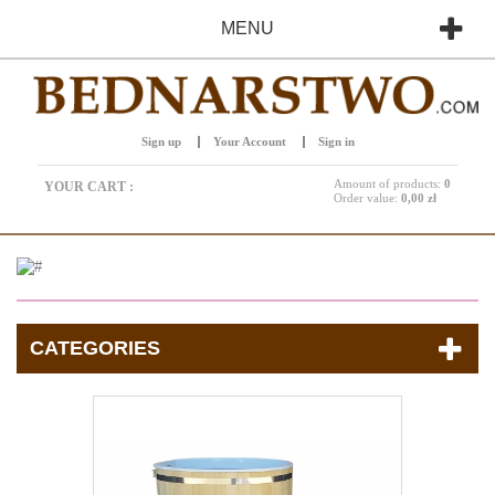
MENU
Sign up
Your Account
Sign in
Amount of products:
0
YOUR CART :
Order value:
0,00 zł
CATEGORIES