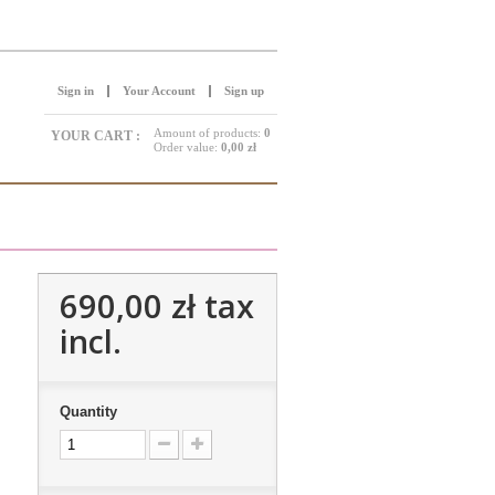
Sign in
Your Account
Sign up
Amount of products:
0
YOUR CART :
Order value:
0,00 zł
690,00 zł
tax
incl.
Quantity