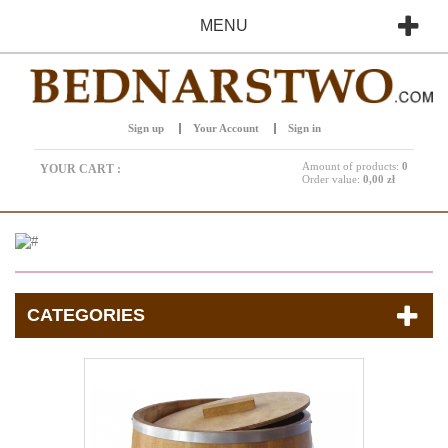
MENU
Sign up
Your Account
Sign in
Amount of products:
0
YOUR CART :
Order value:
0,00 zł
CATEGORIES