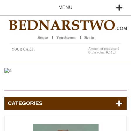
MENU
Sign up
Your Account
Sign in
Amount of products:
0
YOUR CART :
Order value:
0,00 zł
CATEGORIES