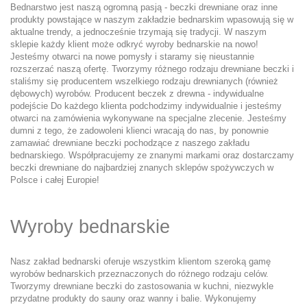
Bednarstwo jest naszą ogromną pasją - beczki drewniane oraz inne
produkty powstające w naszym zakładzie bednarskim wpasowują się w
aktualne trendy, a jednocześnie trzymają się tradycji. W naszym
sklepie każdy klient może odkryć wyroby bednarskie na nowo!
Jesteśmy otwarci na nowe pomysły i staramy się nieustannie
rozszerzać naszą ofertę. Tworzymy różnego rodzaju drewniane beczki i
staliśmy się producentem wszelkiego rodzaju drewnianych (również
dębowych) wyrobów. Producent beczek z drewna - indywidualne
podejście Do każdego klienta podchodzimy indywidualnie i jesteśmy
otwarci na zamówienia wykonywane na specjalne zlecenie. Jesteśmy
dumni z tego, że zadowoleni klienci wracają do nas, by ponownie
zamawiać drewniane beczki pochodzące z naszego zakładu
bednarskiego. Współpracujemy ze znanymi markami oraz dostarczamy
beczki drewniane do najbardziej znanych sklepów spożywczych w
Polsce i całej Europie!
Wyroby bednarskie
Nasz zakład bednarski oferuje wszystkim klientom szeroką gamę
wyrobów bednarskich przeznaczonych do różnego rodzaju celów.
Tworzymy drewniane beczki do zastosowania w kuchni, niezwykle
przydatne produkty do sauny oraz wanny i balie. Wykonujemy